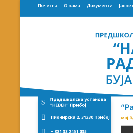
Почетна
О нама
Документи
Јавне
ПРЕДШКОЛ
“
РА
БУЈ
Предшколска установа
$
“Р
“НЕВЕН” Прибој

Пионирска 2, 31330 Прибој
мај 5

+ 381 33 2451 035