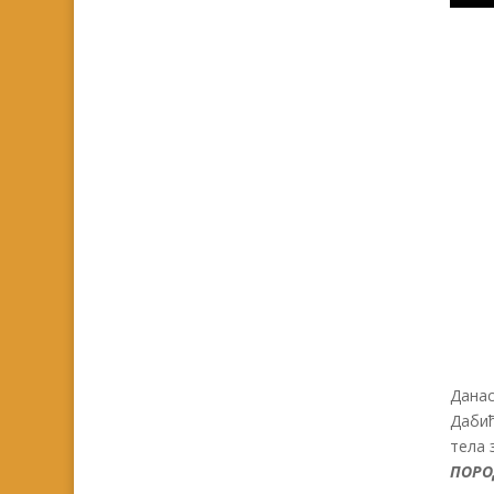
Данас
Дабић
тела 
ПОРО